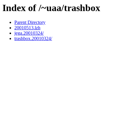
Index of /~uaa/trashbox
Parent Directory
20010513.lzh
jega.20010324/
trashbox.20010324/