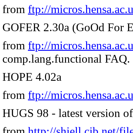
from
ftp://micros.hensa.ac.
GOFER 2.30a (GoOd For Eq
from
ftp://micros.hensa.ac.
comp.lang.functional FAQ.
HOPE 4.02a
from
ftp://micros.hensa.ac.
HUGS 98 - latest version o
from
http://shiell.cjb.net/fi