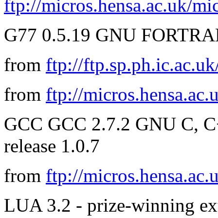
ftp://micros.hensa.ac.uk/mic
G77 0.5.19 GNU FORTR
from
ftp://ftp.sp.ph.ic.ac.uk
from
ftp://micros.hensa.ac.
GCC GCC 2.7.2 GNU C, C++
release 1.0.7
from
ftp://micros.hensa.ac.
LUA 3.2 - prize-winning ex