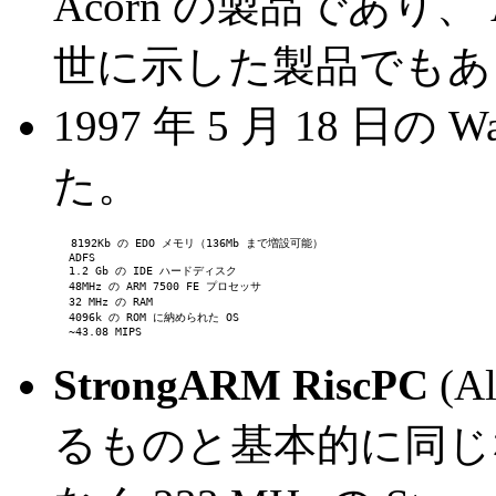
Acorn の製品であり、
世に示した製品でもあ
1997 年 5 月 18 日の 
た。
        8192Kb の EDO メモリ（136Mb まで増設可能）
         ADFS
         1.2 Gb の IDE ハードディスク
         48MHz の ARM 7500 FE プロセッサ
         32 MHz の RAM
         4096k の ROM に納められた OS
         ~43.08 MIPS
StrongARM RiscPC
(A
るものと基本的に同じなの