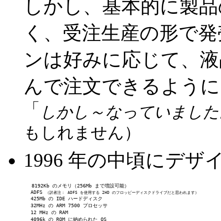
しかし、基本的に製品
く、受注生産の形で発
ンは好みに応じて、液晶
んで注文できるよう
「
しかし～なっていました
もしれません）
1996 年の中頃にデ
        8192Kb のメモリ（256Mb まで増設可能）
         ADFS 
（訳者注： ADFS を使用する 2HD のフロッピーディスクドライブだと思われます）
         425Mb の IDE ハードディスク
         32MHz の ARM 7500 プロセッサ
         12 MHz の RAM
         4096k の ROM に納められた OS