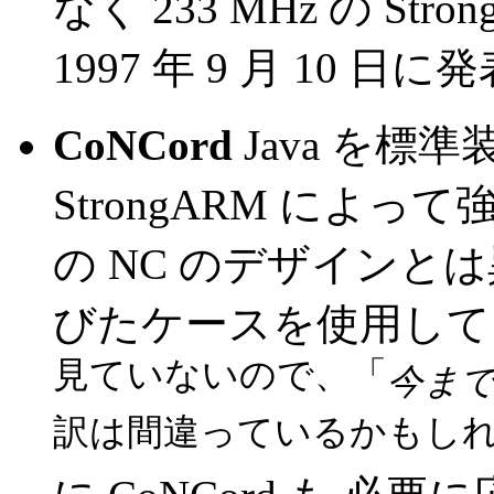
なく 233 MHz の S
1997 年 9 月 10 
CoNCord
Java を
StrongARM によっ
の NC のデザインと
びたケースを使用して
見ていないので、「
今ま
訳は間違っているかもし