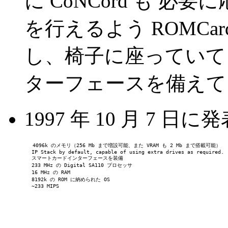
に CoNCord も 必
を行えるよう ROMCa
し、椅子に座っていて
ターフェースを備えて
1997 年 10 月 7 
        4096k のメモリ（256 Mb まで増設可能、また VRAM も 2 Mb まで搭載可能）
         IP Stack by default, capable of using extra drives as required.
         スマートカードインターフェースを装備
         233 MHz の Digital SA110 プロセッサ
         16 MHz の RAM
         8192k の ROM に納められた OS
         ~233 MIPS