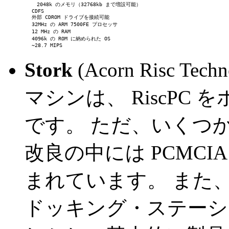
2048k のメモリ（32768kb まで増設可能）
         CDFS
         外部 CDROM ドライブを接続可能
         32MHz の ARM 7500FE プロセッサ
         12 MHz の RAM
         4096k の ROM に納められた OS
         ~28.7 MIPS
Stork
(Acorn Risc T
マシンは、 RiscPC
です。 ただ、いくつ
改良の中には PCMC
まれています。 また、初
ドッキング・ステーシ