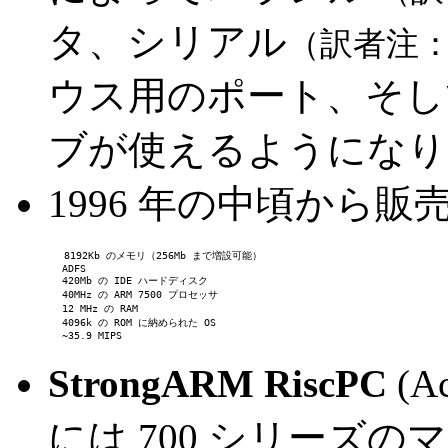
タ、シリアル
（訳者注： 
ウス用のポート、そし
ブが使えるようになり
1996 年の中頃から
        8192Kb のメモリ（256Mb まで増設可能）
         ADFS
         420Mb の IDE ハードディスク
         40MHz の ARM 7500 プロセッサ
         12 MHz の RAM
         4096k の ROM に納められた OS
         ~35.9 MIPS
StrongARM RiscPC
(A
には 700 シリーズ