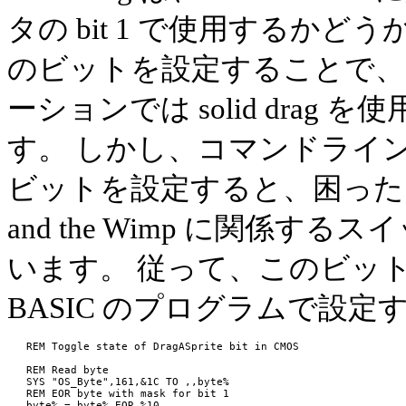
タの bit 1 で使用するか
のビットを設定することで、 so
ーションでは solid dra
す。 しかし、コマンドライン
ビットを設定すると、困ったことに同
and the Wimp に関係
います。 従って、このビッ
BASIC のプログラムで設定
   REM Toggle state of DragASprite bit in CMOS

   REM Read byte

   SYS "OS_Byte",161,&1C TO ,,byte%

   REM EOR byte with mask for bit 1

   byte% = byte% EOR %10
