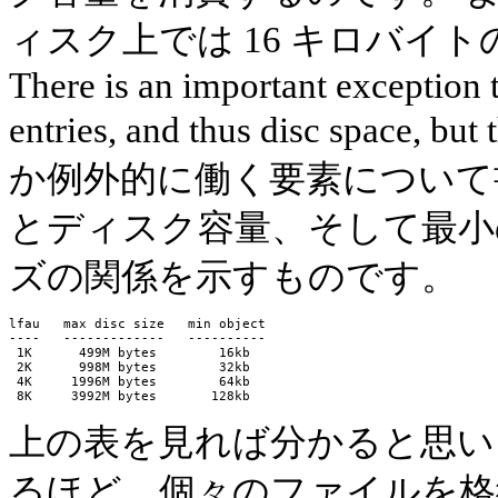
ィスク上では 16 キロバイ
There is an important exception 
entries, and thus disc space, b
か例外的に働く要素について書
とディスク容量、そして最小
ズの関係を示すものです。
lfau   max disc size   min object

----   -------------   ----------

 1K      499M bytes        16kb

 2K      998M bytes        32kb

 4K     1996M bytes        64kb

上の表を見れば分かると思い
るほど、個々のファイルを格