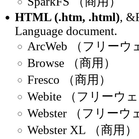
SparkFS （商用）
HTML (.htm, .html)
, &
Language document.
ArcWeb （フリー
Browse （商用）
Fresco （商用）
Webite （フリーウ
Webster （フリー
Webster XL （商用）