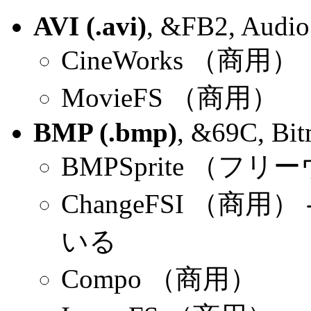
AVI (.avi)
, &FB2, Audio 
CineWorks （商用）
MovieFS （商用）
BMP (.bmp)
, &69C, Bit
BMPSprite （フ
ChangeFSI （商用）
いる
Compo （商用）