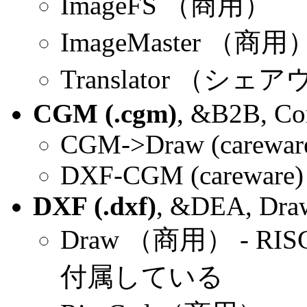
ImageFS （商用）
ImageMaster （商用
Translator （シェ
CGM (.cgm)
, &B2B, Com
CGM->Draw (carewar
DXF-CGM (careware)
DXF (.dxf)
, &DEA, Draw
Draw （商用） - 
付属している