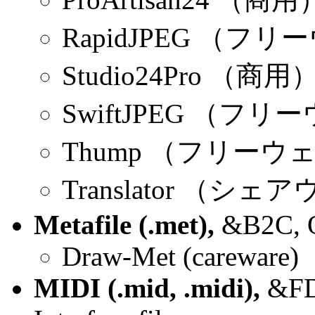
RapidJPEG （フ
Studio24Pro （商用
SwiftJPEG （フ
Thump （フリーウ
Translator （シェ
Metafile (.met),
&B2C, O
Draw-Met (careware)
MIDI (.mid, .midi),
&FD4