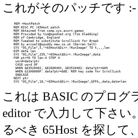
これがそのパッチです :-
     REM >HostPatch
      REM RISC PC !65Host patch
      REM Obtained from comp.sys.acorn.games
      REM Provided by tim@spodnet.org (Tim Gladding)
      REM of Cambridge, England
      REM Tweaked to substitute ScrollLock for Break
      REM by arcsalt@spuddy.mew.co.uk (Darren Salt)
      SYS "OS_File",5,"<65Host$Dir>.!RunImage" TO t,,,,len
      DIM data len
      SYS "OS_File",255,"<65Host$Dir>.!RunImage",data
      FOR ptr=0 TO len-4 STEP 4
       word=data!ptr
       CASE word OF
       WHEN &E3520402, &E2600402, &E3510402: data?ptr=&05
       WHEN &13A0000F: data?ptr=&0E: REM key code for ScrollLock
       ENDCASE
      NEXT ptr
      SYS "OS_File",10,"<65Host$Dir>.!RunImage",&FFA,,data,data+len
これは BASIC のプログラ
editor で入力して下さい
るべき 65Host を探