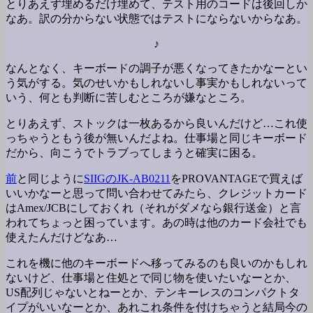
とりあえず埋めるだけ埋めて、テスト用のコードは後回しか
なあ。訳の分からない状態ではテストにならないからなあ。
♪
なんとなく、キーボードの調子が悪くなってきたかなーとい
う気がする。気のせいかもしれないし事実かもしれないって
いう、何とも判断に苦しむところが嫌なところ。
とりあえず、ストックは一枚あるから良いんだけど…これ使
っちゃうともう後が無いんだよね。仕事場と同じキーボード
だから、向こうでトラブってしまうと確実に困る。
前
と同じように
SIIGのJK-AB0211
をPROVANTAGEで買えば
いいかなーと思って問い合わせてみたら、クレジットカード
はAmex/JCBにしておくれ（それがダメなら銀行送金）と言
われてちょっと困っています。あの時は他のカード会社でも
使えたんだけどなあ…
これを機に他のキーボードへ移ってみるのも良いのかもしれ
ないけど、仕事場と住処とで同じ物を使いたいなーとか、
US配列じゃないとねーとか、テンキーレスのコンパクトタ
イプがいいなーとか、あれこれ条件を付けちゃうと結局今の