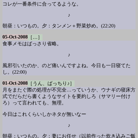
コレが一番条件に合ってるような。
♪
朝昼：いつもの。夕：タンメン＋野菜炒め。(22:20)
05-Oct-2008
［…］
食事メモはばっさり省略。
♪
風邪引いたのか、のど痛いんですよね。今日も一日寝てた
し。(22:00)
01-Oct-2008
［うん、ばっちり♪］
月をまたぐ際の処理が不完全…っていうか、ウナギの寝床方
式でだらだら書くようなサイトを要約しろ（サマリー付け
ろ）って言われても、無理。
今日はこれくらいしかネタが無いなー
♪
朝昼：いつもの。夕：妻にお任せ（以前作った炊き込みご飯