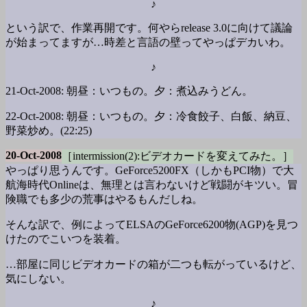
♪
という訳で、作業再開です。何やらrelease 3.0に向けて議論
が始まってますが…時差と言語の壁ってやっぱデカいわ。
♪
21-Oct-2008: 朝昼：いつもの。夕：煮込みうどん。
22-Oct-2008: 朝昼：いつもの。夕：冷食餃子、白飯、納豆、
野菜炒め。(22:25)
20-Oct-2008
［intermission(2):ビデオカードを変えてみた。］
やっぱり思うんです。GeForce5200FX（しかもPCI物）で大
航海時代Onlineは、無理とは言わないけど戦闘がキツい。冒
険職でも多少の荒事はやるもんだしね。
そんな訳で、例によってELSAのGeForce6200物(AGP)を見つ
けたのでこいつを装着。
…部屋に同じビデオカードの箱が二つも転がっているけど、
気にしない。
♪