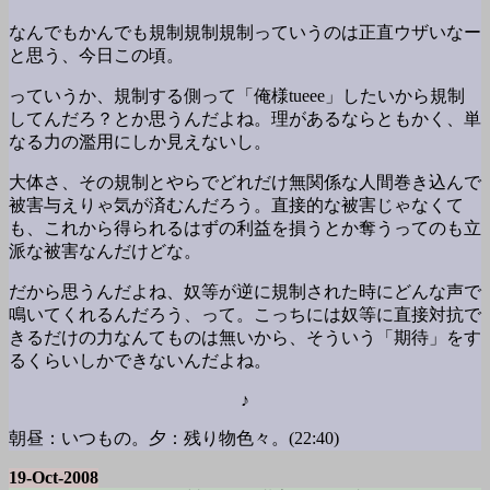
なんでもかんでも規制規制規制っていうのは正直ウザいなー
と思う、今日この頃。
っていうか、規制する側って「俺様tueee」したいから規制
してんだろ？とか思うんだよね。理があるならともかく、単
なる力の濫用にしか見えないし。
大体さ、その規制とやらでどれだけ無関係な人間巻き込んで
被害与えりゃ気が済むんだろう。直接的な被害じゃなくて
も、これから得られるはずの利益を損うとか奪うってのも立
派な被害なんだけどな。
だから思うんだよね、奴等が逆に規制された時にどんな声で
鳴いてくれるんだろう、って。こっちには奴等に直接対抗で
きるだけの力なんてものは無いから、そういう「期待」をす
るくらいしかできないんだよね。
♪
朝昼：いつもの。夕：残り物色々。(22:40)
19-Oct-2008