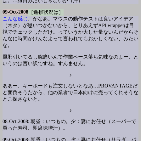
ば。…縁日みたいじゃないか（汗）
09-Oct-2008
［進捗状況は］
こんな感じ
、かなあ。マウスの動作テストは良いアイデア
（ネタ）が思いつかないから、とりあえずAPI wrapperは目
視でチェックしただけ。っていうか大した量ないんだからそ
んなに時間かけんなよって言われてもおかしくない、みたい
な。
風邪引いてるし腕痛いんで作業ペース落ち気味なのよー、と
いうのは言い訳ですね。すんません。
♪
ああー、キーボードも注文しないとなあ…PROVANTAGEだ
と面倒そうだから、他の業者で日本向けに売ってくれそうな
とこ探さないと。
♪
08-Oct-2008: 朝昼：いつもの。夕：妻にお任せ（スーパーで
買った寿司、即席味噌汁）。
09-Oct-2008: 朝昼：いつもの。夕：妻にお任せ（サラダ、パ