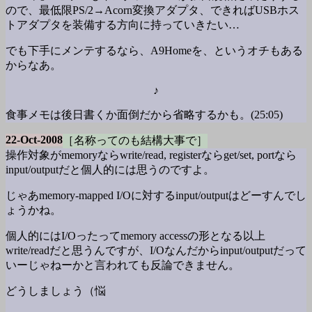
ので、最低限PS/2→Acorn変換アダプタ、できればUSBホス
トアダプタを装備する方向に持っていきたい…
でも下手にメンテするなら、A9Homeを、というオチもある
からなあ。
♪
食事メモは後日書くか面倒だから省略するかも。(25:05)
22-Oct-2008
［名称ってのも結構大事で］
操作対象がmemoryならwrite/read, registerならget/set, portなら
input/outputだと個人的には思うのですよ。
じゃあmemory-mapped I/Oに対するinput/outputはどーすんでし
ょうかね。
個人的にはI/Oったってmemory accessの形となる以上
write/readだと思うんですが、I/Oなんだからinput/outputだって
いーじゃねーかと言われても反論できません。
どうしましょう（悩