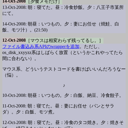
14-Oct-2008
［夕食メモだけ］
13-Oct-2008: 朝：寝てた。昼：冷食炒飯。夕：八王子市某所
にて。
14-Oct-2008: 朝昼：いつもの。夕：妻にお任せ（焼鮭、白
飯、モツ汁）。(21:50)
12-Oct-2008
［マウスは相変わらず残ってるし。］
ファイル書込み系APIのwrapperを追加
。ただし、
os_disk_xxyyzz系はしばらく放置（というかこれやってたら
間に合わない）。
マウス系、どういうテストコードを書けばいいんだろうなー
（悩）。
♪
10-Oct-2008: 朝昼：いつもの。夕：白飯、納豆、冷食餃子。
11-Oct-2008: 朝：寝てた。昼：妻にお任せ（パンとサラ
ダ）。夕：白飯、モツ煮。
12-Oct-2008: 朝：寝てた。昼：冷食のタコ焼き。夕：焼きそ