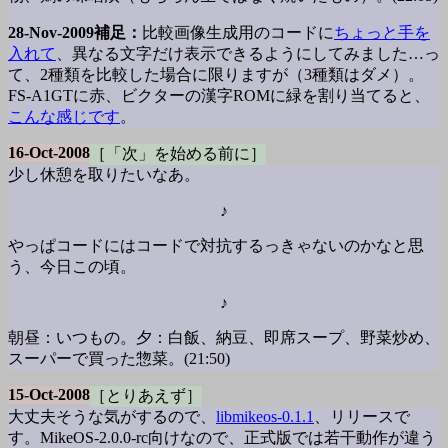
28-Nov-2009補足：
比較画像生成用のコードに
ちょっと手を
入れて
、異なる文字だけ表示できるようにしてみました…っ
て、2種類を比較した場合に限りますが（3種類はダメ）。
FS-A1GTに赤、ビクターの漢字ROMに緑を割り当てると、
こんな感じです
。
16-Oct-2008
［「次」を始める前に］
少し休憩を取りたいなあ。
♪
やっぱコードにはコードで対抗するっきゃないのかなと思
う、今日この頃。
♪
朝昼：いつもの。夕：白飯、納豆、即席スープ、野菜炒め、
スーパーで買った惣菜。(21:50)
15-Oct-2008
［とりあえず］
大丈夫そうな気がするので、
libmikeos-0.1.1
、リリースで
す。MikeOS-2.0.0-rc向けなので、正式版では若干動作が違う