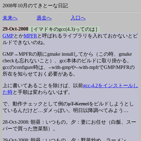
2008年10月のてきとーな日記
未来へ
過去へ
入口へ
29-Oct-2008
［イマドキのgcc(4.3)ってのは］
GMP
とか
MPFR
と呼ばれるライブラリを入れておかないとビ
ルドできないのね。
GMP→MPFRの順にgmake installしてから（この時、gmake
checkも忘れないこと）、gcc本体のビルドに取り掛かる。
gccのconfigure時は、--with-gmpや--with-mpfrでGMP/MPFRの
所在を知らせておく必要がある。
上に書いてあることを除けば、以前
gcc-4.2をインストールし
た時
と手順は変わらないはず。
で、動作チェックとして例の
μT-Kernel
をビルドしようとし
ているんだけど…ダメっぽい。明日以降調べてみよう…
28-Oct-2008: 朝昼：いつもの。夕：妻にお任せ（白飯、スー
パーで買った惣菜類）。
29-Oct-2008: 朝昼：いつもの。夕：野菜炒め、ラーメン。