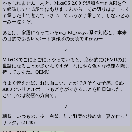
かもしれません。あと、MikeOS-2.0.0で追加されたAPIを全
て網羅している訳ではありませんから、その辺りはよーっく
了承した上で遊んで下さい…ていうか了承して。しないとみ
ーみー泣くぞ。
あとは、宿題になっているos_disk_xxyyzz系の対応と、本来
の目的であるI/Oポート操作系の実装ですかねー
♪
MikeOSでごにょごにょやっていると、必然的にQEMUのお
世話になることが多いんですが…なにやら色々な機能を隠し
持ってますね、QEMU。
うまく使えればこれは面白いことができそうな予感。Ctrl-
Alt-3でシリアルポートもどきができることを昨日知った、
というのは秘密の方向で。
♪
朝昼：いつもの。夕：白飯、鮭と野菜の炒め物、妻が作った
サラダ。(21:40)