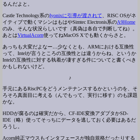
るんだよと。
Castle Technology系の
Iyonixに引導が渡されて
、RISC OSがネ
イティブで動くマシンはもはやSimtec Electronis系の
A9Home
のみ、そんな状況らしいです（真偽は各自で判断してね）。
あとは
VirtualAcorn
使ってねMacOS Xでも動くからさと。
あっちも大変だよなー…少なくとも、ARMにおける互換性
って、Intelが言うところの互換性とは違うからね、というか
Intelの互換性に対する執着が凄すぎる件についてと書くべき
かもしれないけど。
♪
手元にあるRiscPCをどうメンテナンスするかというのを、そ
ろそろ真面目に考える（んでもって、実行に移す）のも課題
かな。
HDDが腐るのは確実だから、CF-IDE変換アダプタかSD-
IDE（略）使ってそっちにデータを逃しておく必要はあるだ
ろうし。
Acorn純正マウスもインタフェースが独自規格だったりする