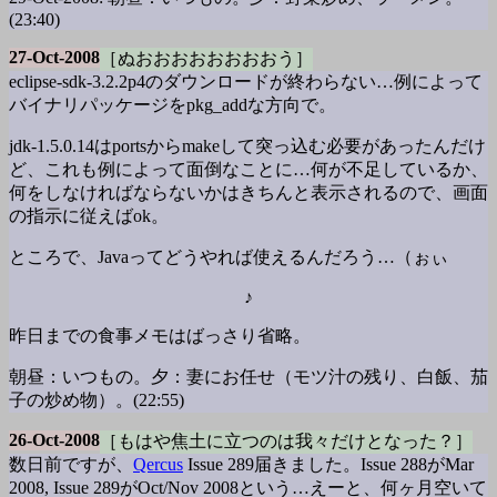
(23:40)
27-Oct-2008
［ぬおおおおおおおおう］
eclipse-sdk-3.2.2p4のダウンロードが終わらない…例によって
バイナリパッケージをpkg_addな方向で。
jdk-1.5.0.14はportsからmakeして突っ込む必要があったんだけ
ど、これも例によって面倒なことに…何が不足しているか、
何をしなければならないかはきちんと表示されるので、画面
の指示に従えばok。
ところで、Javaってどうやれば使えるんだろう…（ぉぃ
♪
昨日までの食事メモはばっさり省略。
朝昼：いつもの。夕：妻にお任せ（モツ汁の残り、白飯、茄
子の炒め物）。(22:55)
26-Oct-2008
［もはや焦土に立つのは我々だけとなった？］
数日前ですが、
Qercus
Issue 289届きました。Issue 288がMar
2008, Issue 289がOct/Nov 2008という…えーと、何ヶ月空いて