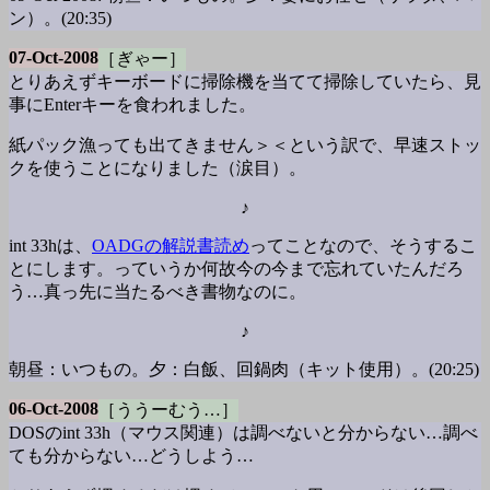
ン）。(20:35)
07-Oct-2008
［ぎゃー］
とりあえずキーボードに掃除機を当てて掃除していたら、見
事にEnterキーを食われました。
紙パック漁っても出てきません＞＜という訳で、早速ストッ
クを使うことになりました（涙目）。
♪
int 33hは、
OADGの解説書読め
ってことなので、そうするこ
とにします。っていうか何故今の今まで忘れていたんだろ
う…真っ先に当たるべき書物なのに。
♪
朝昼：いつもの。夕：白飯、回鍋肉（キット使用）。(20:25)
06-Oct-2008
［ううーむう…］
DOSのint 33h（マウス関連）は調べないと分からない…調べ
ても分からない…どうしよう…