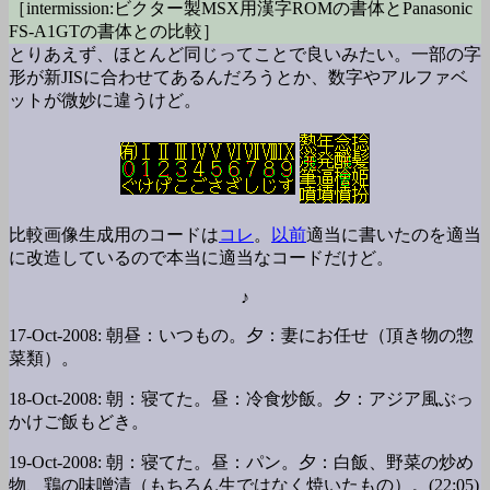
［intermission:ビクター製MSX用漢字ROMの書体とPanasonic
FS-A1GTの書体との比較］
とりあえず、ほとんど同じってことで良いみたい。一部の字
形が新JISに合わせてあるんだろうとか、数字やアルファベ
ットが微妙に違うけど。
比較画像生成用のコードは
コレ
。
以前
適当に書いたのを適当
に改造しているので本当に適当なコードだけど。
♪
17-Oct-2008: 朝昼：いつもの。夕：妻にお任せ（頂き物の惣
菜類）。
18-Oct-2008: 朝：寝てた。昼：冷食炒飯。夕：アジア風ぶっ
かけご飯もどき。
19-Oct-2008: 朝：寝てた。昼：パン。夕：白飯、野菜の炒め
物、鶏の味噌漬（もちろん生ではなく焼いたもの）。(22:05)