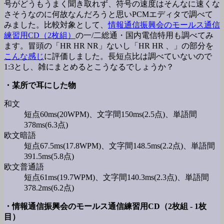
号がどうもうまく聞き取れず、符号の速度はそんなに速くな
さそうなのに何故なんだろうと思いPCMエディタで調べて
みました。比較対象として、
情報通信振興会のモールス通信
練習用CD（2枚組）
の一/二総通・国内電信特用も調べてみ
ます。冒頭の「HR HR NR」ないし「HR HR 、」の部分を
こんな感じ
に評価しました。長短点比は調べていないので
1:3とし、雑にまとめるとこうなるでしょうか？
・某所で耳にした物
和文
短点60ms(20WPM)、文字間150ms(2.5点)、単語間
378ms(6.3点)
欧文暗語
短点67.5ms(17.8WPM)、文字間148.5ms(2.2点)、単語間
391.5ms(5.8点)
欧文普通語
短点61ms(19.7WPM)、文字間140.3ms(2.3点)、単語間
378.2ms(6.2点)
・情報通信振興会のモールス通信練習用CD（2枚組 - 1枚
目）