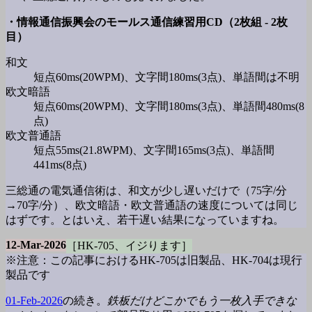
・情報通信振興会のモールス通信練習用CD（2枚組 - 2枚
目）
和文
短点60ms(20WPM)、文字間180ms(3点)、単語間は不明
欧文暗語
短点60ms(20WPM)、文字間180ms(3点)、単語間480ms(8
点)
欧文普通語
短点55ms(21.8WPM)、文字間165ms(3点)、単語間
441ms(8点)
三総通の電気通信術は、和文が少し遅いだけで（75字/分
→70字/分）、欧文暗語・欧文普通語の速度については同じ
はずです。とはいえ、若干遅い結果になっていますね。
12-Mar-2026
［HK-705、イジります］
※注意：この記事におけるHK-705は旧製品、HK-704は現行
製品です
01-Feb-2026
の続き。
鉄板だけどこかでもう一枚入手できな