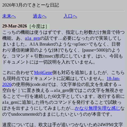
2026年3月のてきとーな日記
未来へ
過去へ
入口へ
29-Mar-2026
［今度は］
こっちの機能は使うはずです、指定した秒数だけ無音で待つ
機能。あ、
a1a_gen
の話です…必要になったので実装してし
まいました。A1A Breakerのような<sp5sec>でもなく、日替
わり通信術練習のような[休]でもなく、[pause=5000]のよう
な、コマンド＋引数(msec)形式にしています。はい、今回も
ドキュメントには一切説明を入れていません。
これに合わせて
MojiGene
側も対応を追加しましたが、こちら
も現時点ではドキュメントに記載はしていません。
18-Jan-
2026
の使用例(jcode.sh)では、5文字単位の乱文を生成する→
空白を'｜'に置き換える→a1a_gen側ではこの文字を無視させ
ることで一行を連続した60文字としています。改行する前に
a1a_genに追加した待ちのコマンドを発行することで試験っ
ぽさを出すようにしてみましたが…
かなり無理矢理な感じ
な
のでundocumentedのままにしたいというのが本音です。
速度については、欧文は手が追いつかないため24WPM/文字