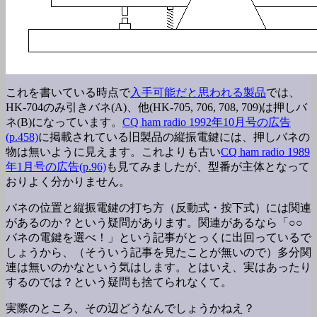
これを書いている時点で
入手可能だと思われる製品
では、
HK-704のみ引きバネ(A)、他(HK-705, 706, 708, 709)は押しバ
ネ(B)になっています。
CQ ham radio 1992年10月号の広告
(p.458)
に掲載されている旧製品の縦振電鍵には、押しバネの
物は無いように見えます。これよりも古い
CQ ham radio 1989
年1月号の広告(p.96)
も見てみましたが、型番が主体となって
おりよく分かりません。
バネの位置と縦振電鍵の打ち方（反動式・按下式）には関連
があるのか？という疑問があります。関連があるなら「○○
バネの電鍵を選べ！」という記事がとっくに出回っているで
しょうから、（そういう記事を見たことが無いので）多分関
連は無いのかなという気はします。とはいえ、実はあったり
するのでは？という疑問も捨てられなくて。
実際のところ、その辺どうなんでしょうかねえ？