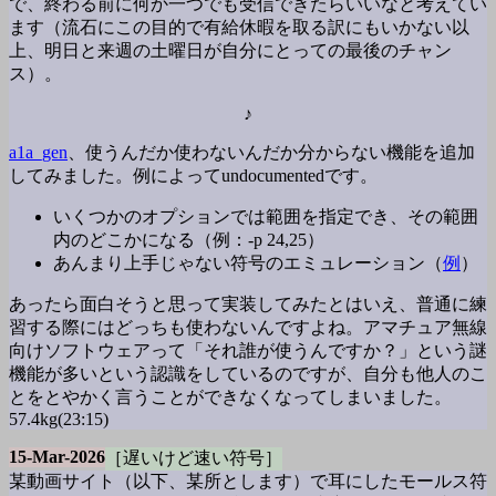
で、終わる前に何か一つでも受信できたらいいなと考えてい
ます（流石にこの目的で有給休暇を取る訳にもいかない以
上、明日と来週の土曜日が自分にとっての最後のチャン
ス）。
♪
a1a_gen
、使うんだか使わないんだか分からない機能を追加
してみました。例によってundocumentedです。
いくつかのオプションでは範囲を指定でき、その範囲
内のどこかになる（例：-p 24,25）
あんまり上手じゃない符号のエミュレーション（
例
）
あったら面白そうと思って実装してみたとはいえ、普通に練
習する際にはどっちも使わないんですよね。アマチュア無線
向けソフトウェアって「それ誰が使うんですか？」という
謎
機能が多いという認識をしているのですが、自分も他人のこ
とをとやかく言うことができなくなってしまいました。
57.4kg(23:15)
15-Mar-2026
［遅いけど速い符号］
某動画サイト（以下、某所とします）で耳にしたモールス符