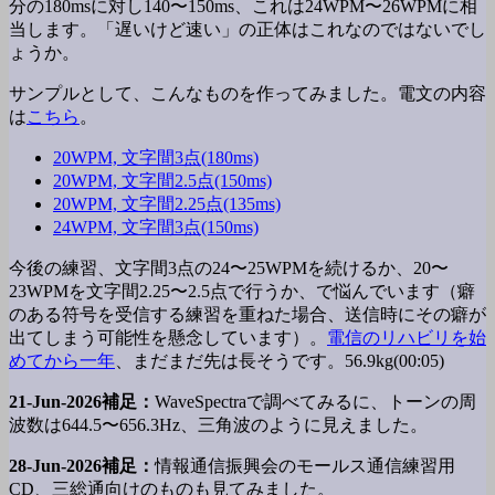
分の180msに対し140〜150ms、これは24WPM〜26WPMに相
当します。「遅いけど速い」の正体はこれなのではないでし
ょうか。
サンプルとして、こんなものを作ってみました。電文の内容
は
こちら
。
20WPM, 文字間3点(180ms)
20WPM, 文字間2.5点(150ms)
20WPM, 文字間2.25点(135ms)
24WPM, 文字間3点(150ms)
今後の練習、文字間3点の24〜25WPMを続けるか、20〜
23WPMを文字間2.25〜2.5点で行うか、で悩んでいます（癖
のある符号を受信する練習を重ねた場合、送信時にその癖が
出てしまう可能性を懸念しています）。
電信のリハビリを始
めてから一年
、まだまだ先は長そうです。56.9kg(00:05)
21-Jun-2026補足：
WaveSpectraで調べてみるに、トーンの周
波数は644.5〜656.3Hz、三角波のように見えました。
28-Jun-2026補足：
情報通信振興会のモールス通信練習用
CD、三総通向けのものも見てみました。