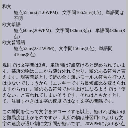
和文
短点55.5ms(21.6WPM)、文字間166.5ms(3点)、単語間は
不明
欧文暗語
短点60ms(20WPM)、文字間180ms(3点)、単語間480ms(8
点)
欧文普通語
短点52ms(23.1WPM)、文字間156ms(3点)、単語間
416ms(8点)
規則では文字間は3点、単語間は7点空けると定められていま
す。某所の物はここから随分外れており、癖のある符号と言
えます。現実問題として癖の全く無いモールス符号を打つ人
は少ないでしょうから（エレキーですら長短点比を変えられ
ますからね）、癖のある符号でお手上げになるようでは「使
えない」と言われてしまいそうです。それはともかくとし
て、注目すべきは文字の速度ではなく文字の間隔です。
この隙間を使って文字をデコードする以上、短ければ短いほ
ど難易度は上がるのですが…某所の物は練習用CDよりも文
字の速度が遅い割に文字間が短いです。20WPMにおける3点