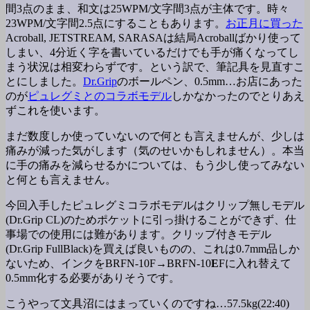
間3点のまま、和文は25WPM/文字間3点が主体です。時々
23WPM/文字間2.5点にすることもあります。
お正月に買った
Acroball, JETSTREAM, SARASAは結局Acroballばかり使って
しまい、4分近く字を書いているだけでも手が痛くなってし
まう状況は相変わらずです。という訳で、筆記具を見直すこ
とにしました。
Dr.Grip
のボールペン、0.5mm…お店にあった
のが
ピュレグミとのコラボモデル
しかなかったのでとりあえ
ずこれを使います。
まだ数度しか使っていないので何とも言えませんが、少しは
痛みが減った気がします（気のせいかもしれません）。本当
に手の痛みを減らせるかについては、もう少し使ってみない
と何とも言えません。
今回入手したピュレグミコラボモデルはクリップ無しモデル
(Dr.Grip CL)のためポケットに引っ掛けることができず、仕
事場での使用には難があります。クリップ付きモデル
(Dr.Grip FullBlack)を買えば良いものの、これは0.7mm品しか
ないため、インクをBRFN-10F→BRFN-10
E
Fに入れ替えて
0.5mm化する必要がありそうです。
こうやって文具沼にはまっていくのですね…
57.5kg(22:40)