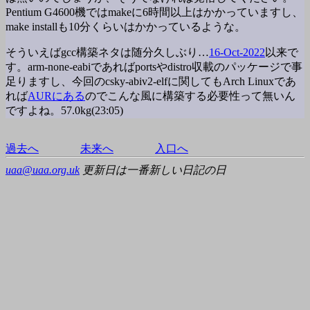
Pentium G4600機ではmakeに6時間以上はかかっていますし、
make installも10分くらいはかかっているような。
そういえばgcc構築ネタは随分久しぶり…
16-Oct-2022
以来で
す。arm-none-eabiであればportsやdistro収載のパッケージで事
足りますし、今回のcsky-abiv2-elfに関してもArch Linuxであ
れば
AURにある
のでこんな風に構築する必要性って無いん
ですよね。57.0kg(23:05)
過去へ
未来へ
入口へ
uaa@uaa.org.uk
更新日は一番新しい日記の日