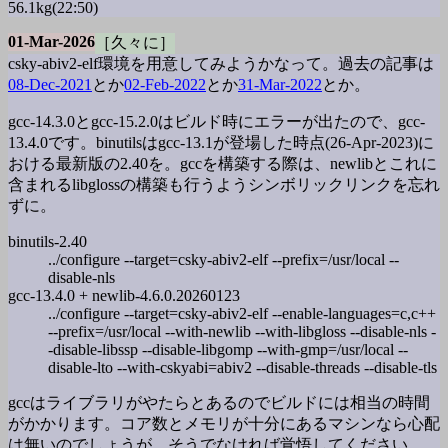
56.1kg(22:50)
01-Mar-2026
［久々に］
csky-abiv2-elf環境を用意してみようかなって。過去の記事は
08-Dec-2021
とか
02-Feb-2022
とか
31-Mar-2022
とか。
gcc-14.3.0とgcc-15.2.0はビルド時にエラーが出たので、gcc-
13.4.0です。binutilsはgcc-13.1が登場した時点(26-Apr-2023)に
おける最新版の2.40を。gccを構築する際は、newlibとこれに
含まれるlibglossの構築も行うようシンボリックリンクを忘れ
ずに。
binutils-2.40
../configure --target=csky-abiv2-elf --prefix=/usr/local --
disable-nls
gcc-13.4.0 + newlib-4.6.0.20260123
../configure --target=csky-abiv2-elf --enable-languages=c,c++
--prefix=/usr/local --with-newlib --with-libgloss --disable-nls -
-disable-libssp --disable-libgomp --with-gmp=/usr/local --
disable-lto --with-cskyabi=abiv2 --disable-threads --disable-tls
gccはライブラリがやたらとあるのでビルドには相当の時間
がかかります。コア数とメモリが十分にあるマシンなら心配
は無いのでしょうが、そうでなければ覚悟してください。