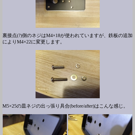
裏接点(?)側のネジはM4×18が使われていますが、鉄板の追加
によりM4×22に変更します。
M5×25の皿ネジの出っ張り具合(before/after)はこんな感じ。